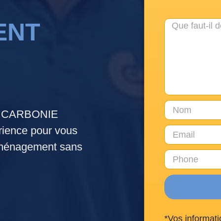
ENT
e. CARBONIE
ence pour vous
déménagement sans
*Vos informati