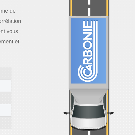
lume de
orrélation
ent vous
ement et