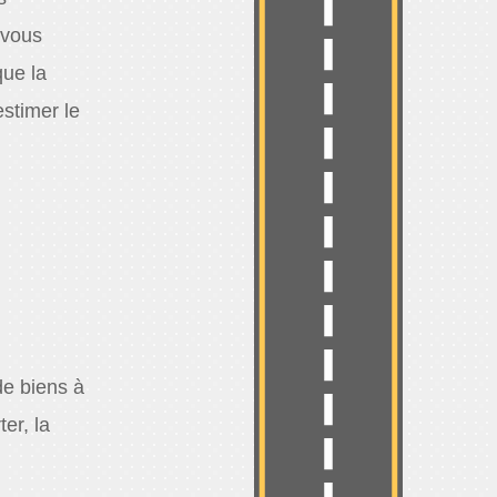
 vous
que la
estimer le
de biens à
er, la