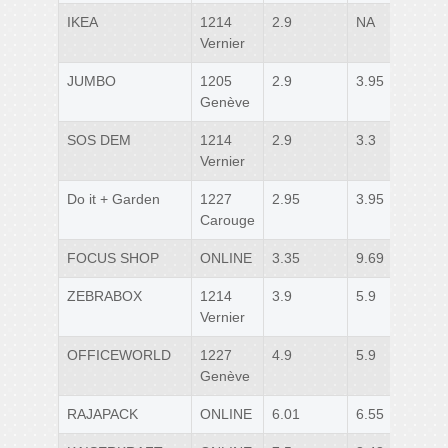
IKEA
1214
2.9
NA
NA
Vernier
JUMBO
1205
2.9
3.95
4.5
Genève
SOS DEM
1214
2.9
3.3
5.1
Vernier
Do it + Garden
1227
2.95
3.95
NA
Carouge
FOCUS SHOP
ONLINE
3.35
9.69
9.96
ZEBRABOX
1214
3.9
5.9
6.4
Vernier
OFFICEWORLD
1227
4.9
5.9
7.9
Genève
RAJAPACK
ONLINE
6.01
6.55
6.45