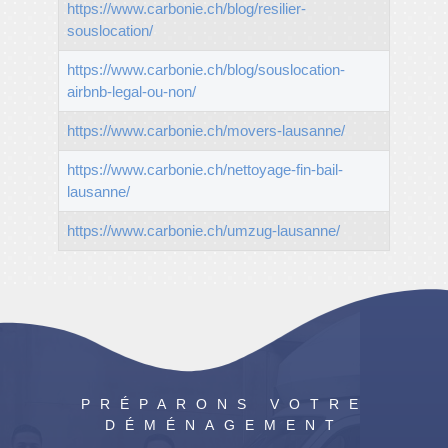
https://www.carbonie.ch/blog/resilier-
souslocation/
https://www.carbonie.ch/blog/souslocation-
airbnb-legal-ou-non/
https://www.carbonie.ch/movers-lausanne/
https://www.carbonie.ch/nettoyage-fin-bail-
lausanne/
https://www.carbonie.ch/umzug-lausanne/
© 2024 Tous droits réservés à
CARBONIE.CH
PRÉPARONS VOTRE
DÉMÉNAGEMENT