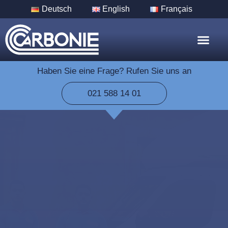
Deutsch
English
Français
Nos Servic
Nos Villes
Haben Sie eine Frage? Rufen Sie uns an
021 588 14 01