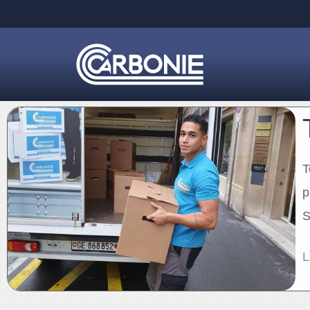
T
p
L