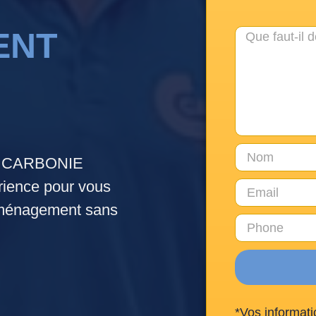
ENT
e. CARBONIE
ence pour vous
déménagement sans
*Vos informati