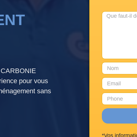
ENT
e. CARBONIE
ence pour vous
déménagement sans
*Vos informati