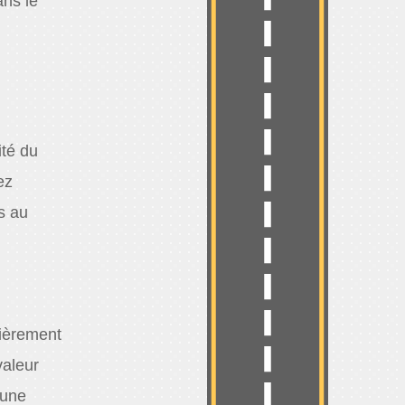
ans le
té du
ez
s au
ièrement
valeur
 une