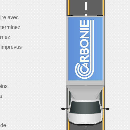
ire avec
éterminez
rriez
s imprévus
oins
a
 de