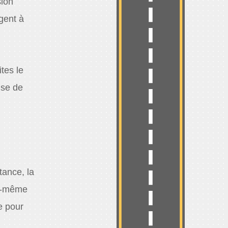
sion
gent à
tes le
ise de
tance, la
us-même
e pour