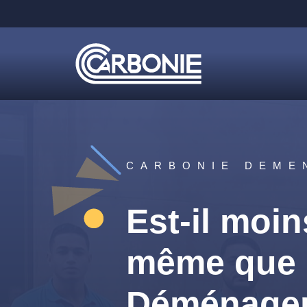
CARBONIE DEME
Est-il moi
même que d
Déménage