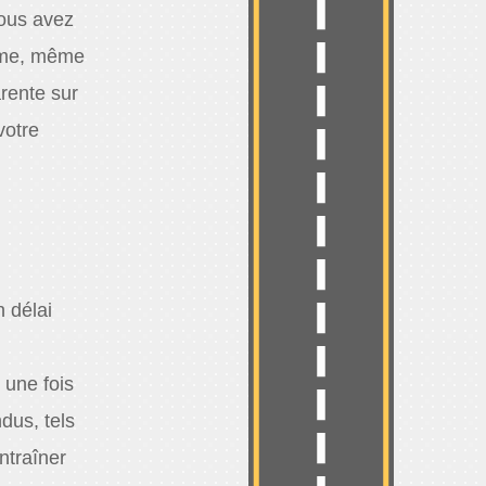
vous avez
-même, même
rente sur
votre
 délai
 une fois
dus, tels
ntraîner