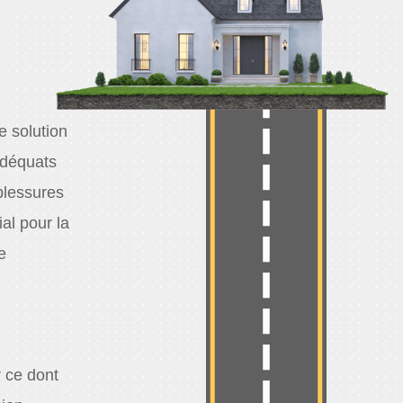
e solution
adéquats
 blessures
al pour la
e
 ce dont