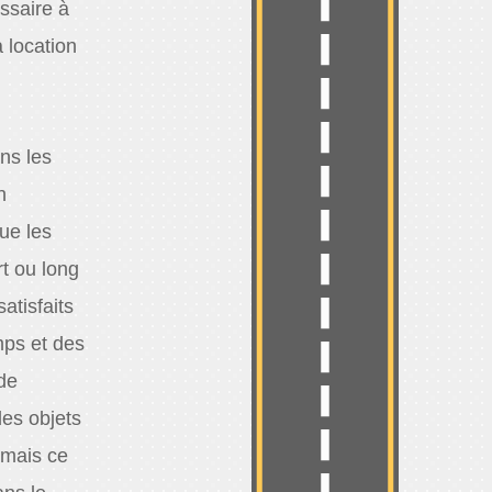
ssaire à
 location
ns les
n
ue les
t ou long
atisfaits
mps et des
 de
es objets
 mais ce