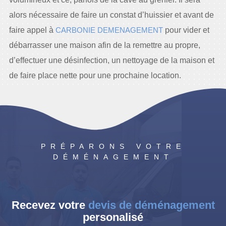
alors nécessaire de faire un constat d’huissier et avant de
faire appel à
CARBONIE DEMENAGEMENT
pour vider et
débarrasser une maison afin de la remettre au propre,
d’effectuer une désinfection, un nettoyage de la maison et
de faire place nette pour une prochaine location.
PRÉPARONS VOTRE
DÉMÉNAGEMENT
Recevez votre
devis de déménagement
personalisé