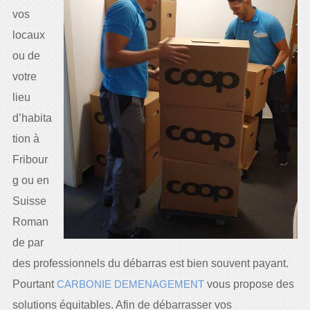
vos
locaux
ou de
votre
lieu
d’habita
tion à
Fribour
g ou en
Suisse
Roman
de par
des professionnels du débarras est bien souvent payant.
Pourtant
CARBONIE DEMENAGEMENT
vous propose des
solutions équitables. Afin de débarrasser vos