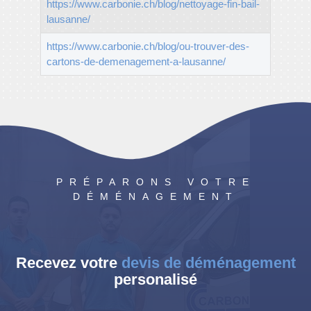
https://www.carbonie.ch/blog/nettoyage-fin-bail-
lausanne/
https://www.carbonie.ch/blog/ou-trouver-des-
cartons-de-demenagement-a-lausanne/
© 2024 Tous droits réservés à
CARBONIE.CH
PRÉPARONS VOTRE
DÉMÉNAGEMENT
Recevez votre
devis de déménagement
personalisé