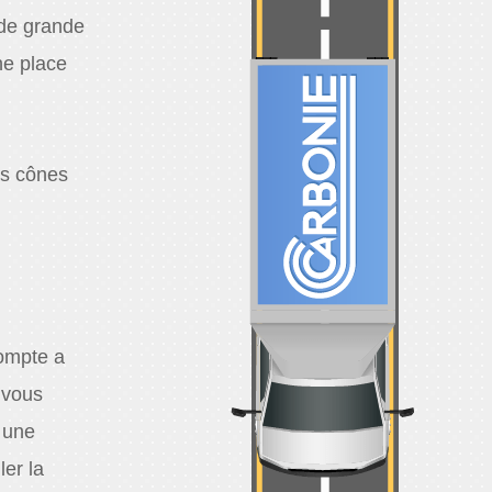
 de grande
ne place
es cônes
ompte a
 vous
r une
ler la