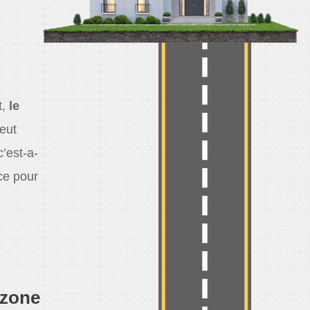
t,
le
peut
’est-a-
ce pour
 zone