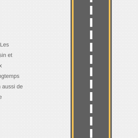
 Les
sin et
x
ongtemps
n aussi de
e