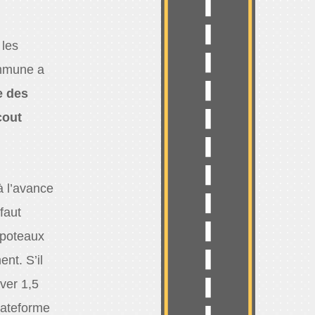
 les
ommune a
e des
cout
à l’avance
 faut
 poteaux
nt. S’il
ver 1,5
lateforme