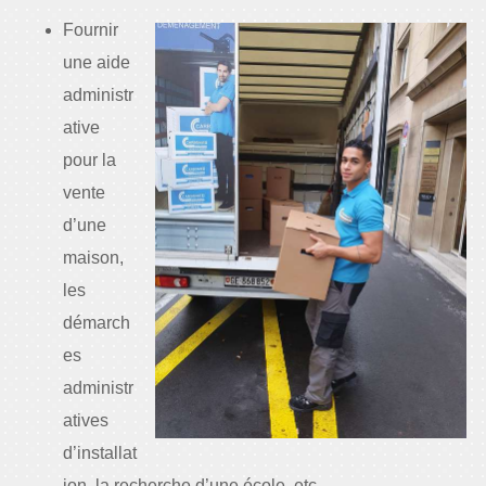
Fournir
une aide
administr
ative
pour la
vente
d’une
maison,
les
démarch
es
administr
atives
d’installat
ion, la recherche d’une école, etc.