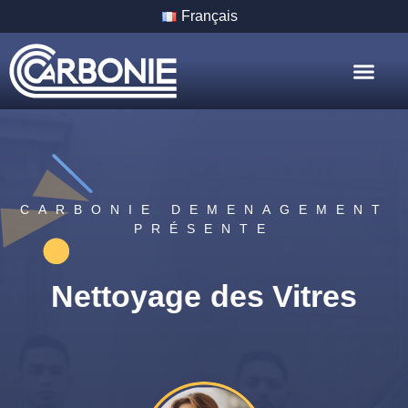
Français
Nos Servic
Nos Villes
CARBONIE DEMENAGEMENT
PRÉSENTE
Nettoyage des Vitres