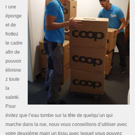
r une
éponge
et de
frottez
le cadre
afin de
pouvoir
élimine
z toute
la
saleté.
Pour
évitez que l’eau tombe sur la tête de quelqu’un qui
marche dans la rue, nous vous conseillons d’utiliser avec
votre deuxième main un tissu avec lequel vous pouvez