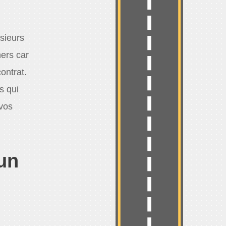
sieurs
ers car
ontrat.
s qui
 vos
un