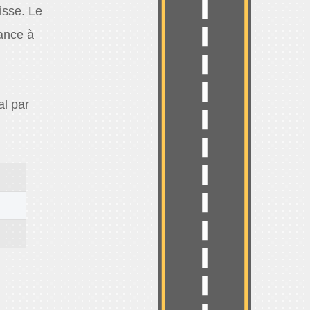
isse. Le
ance à
al par