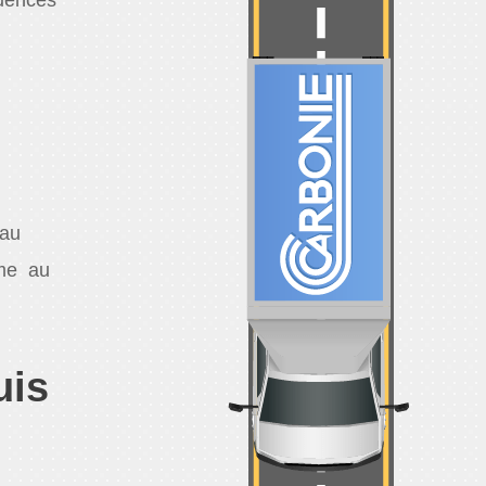
 au
ime au
uis