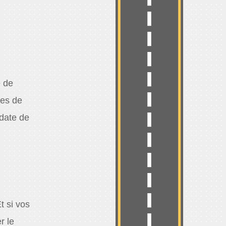
e de
des de
 date de
t si vos
r le