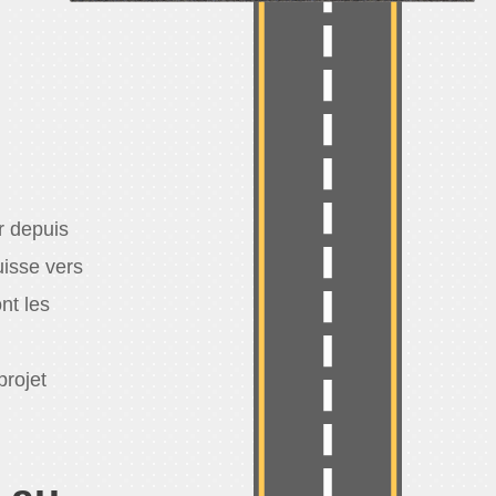
r depuis
isse vers
nt les
projet