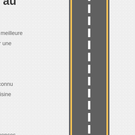
 au
 meilleure
r une
 connu
isine
luences